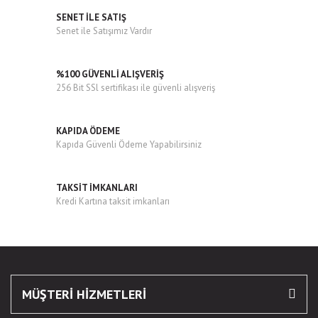
SENET İLE SATIŞ
Senet ile Satışımız Vardır
%100 GÜVENLİ ALIŞVERİŞ
256 Bit SSl sertifikası ile güvenli alışveriş
KAPIDA ÖDEME
Kapıda Güvenli Ödeme Yapabilirsiniz
TAKSİT İMKANLARI
Kredi Kartına taksit imkanları
MÜŞTERİ HİZMETLERİ