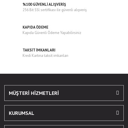
%100 GÜVENLİ ALIŞVERİŞ
256 Bit SSl sertifikası ile güvenli alışveriş
KAPIDA ÖDEME
Kapıda Güvenli Ödeme Yapabilirsiniz
TAKSİT İMKANLARI
Kredi Kartına taksit imkanları
MÜŞTERİ HİZMETLERİ
KURUMSAL