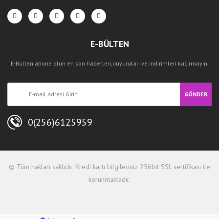
E-BÜLTEN
E-Bülten abone olun en son haberleri,duyuruları ve indirimleri kaçırmayın.
GÖNDER
0(256)6125959
© Tüm hakları saklıdır. Kredi kartı bilgileriniz 256bit SSL sertifikası ile
korunmaktadır.