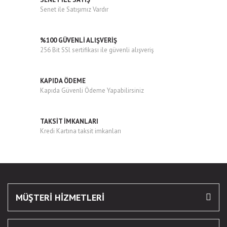
Senet ile Satışımız Vardır
%100 GÜVENLİ ALIŞVERİŞ
256 Bit SSl sertifikası ile güvenli alışveriş
KAPIDA ÖDEME
Kapıda Güvenli Ödeme Yapabilirsiniz
TAKSİT İMKANLARI
Kredi Kartına taksit imkanları
MÜŞTERİ HİZMETLERİ