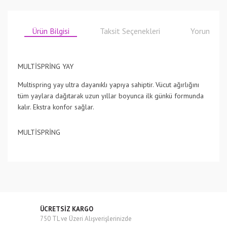
Ürün Bilgisi
Taksit Seçenekleri
Yorumlar
MULTİSPRİNG YAY
Multispring yay ultra dayanıklı yapıya sahiptir. Vücut ağırlığını
tüm yaylara dağıtarak uzun yıllar boyunca ilk günkü formunda
kalır. Ekstra konfor sağlar.
MULTİSPRİNG
Bu ürünün fiyat bilgisi, resim, ürün açıklamalarında ve diğer
konularda yetersiz gördüğünüz noktaları öneri formunu
Bu ürüne ilk yorumu siz yapın!
kullanarak tarafımıza iletebilirsiniz.
Görüş ve önerileriniz için teşekkür ederiz.
Yorum Yaz
ÜCRETSİZ KARGO
Ürün resmi kalitesiz, bozuk veya görüntülenemiyor.
750 TL ve Üzeri Alışverişlerinizde