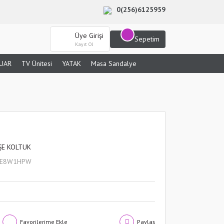
0(256)6125959
Üye Girişi
Sepetim
Kayıt Ol
UAR
TV Ünitesi
YATAK
Masa Sandalye
ŞE KOLTUK
BE8W1HPW
Paylaş