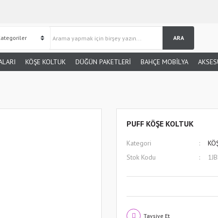
ARA
ALARI
KÖŞE KOLTUK
DÜĞÜN PAKETLERİ
BAHÇE MOBİLYA
AKSES
PUFF KÖŞE KOLTUK
Kategori
KÖ
Stok Kodu
1J
Tavsiye Et