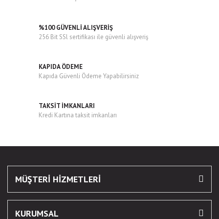
Bu ürüne benzer farklı alternatifler olmalı.
%100 GÜVENLİ ALIŞVERİŞ
256 Bit SSl sertifikası ile güvenli alışveriş
KAPIDA ÖDEME
Kapıda Güvenli Ödeme Yapabilirsiniz
Gönder
TAKSİT İMKANLARI
Kredi Kartına taksit imkanları
MÜŞTERİ HİZMETLERİ
KURUMSAL