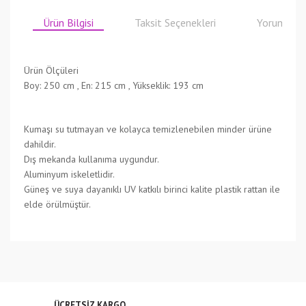
Ürün Bilgisi
Taksit Seçenekleri
Yorumlar
Ürün Ölçüleri
Boy: 250 cm , En: 215 cm , Yükseklik: 193 cm
Kumaşı su tutmayan ve kolayca temizlenebilen minder ürüne
dahildir.
Dış mekanda kullanıma uygundur.
Aluminyum iskeletlidir.
Güneş ve suya dayanıklı UV katkılı birinci kalite plastik rattan ile
elde örülmüştür.
Bu ürünün fiyat bilgisi, resim, ürün açıklamalarında ve diğer
konularda yetersiz gördüğünüz noktaları öneri formunu
Bu ürüne ilk yorumu siz yapın!
kullanarak tarafımıza iletebilirsiniz.
Görüş ve önerileriniz için teşekkür ederiz.
Yorum Yaz
ÜCRETSİZ KARGO