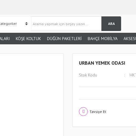
ARA
ALARI
KÖŞE KOLTUK
DÜĞÜN PAKETLERİ
BAHÇE MOBİLYA
AKSES
URBAN YEMEK ODASI
Stok Kodu
HK
Tavsiye Et