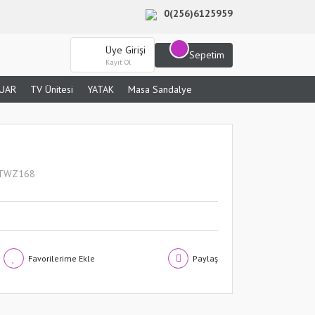
0(256)6125959
Üye Girişi
Sepetim
Kayıt Ol
UAR
TV Ünitesi
YATAK
Masa Sandalye
TWZ168
Paylaş