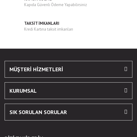
Kapıda Güvenli Ödeme Yapabilirsiniz
Gönder
TAKSİT İMKANLARI
Kredi Kartına taksit imkanları
MÜŞTERİ HİZMETLERİ
KURUMSAL
SIK SORULAN SORULAR