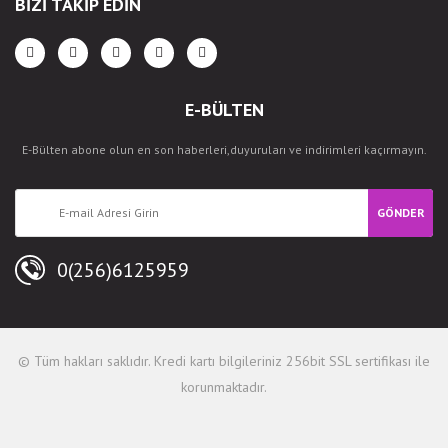
BİZİ TAKİP EDİN
E-BÜLTEN
E-Bülten abone olun en son haberleri,duyuruları ve indirimleri kaçırmayın.
GÖNDER
0(256)6125959
© Tüm hakları saklıdır. Kredi kartı bilgileriniz 256bit SSL sertifikası ile
korunmaktadır.