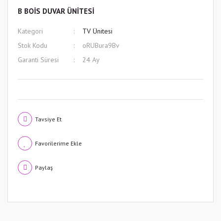
B BOİS DUVAR ÜNİTESİ
Kategori
TV Ünitesi
Stok Kodu
oRUBura9Bv
Garanti Süresi
24 Ay
Tavsiye Et
Paylaş