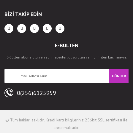
BİZİ TAKİP EDİN
E-BÜLTEN
E-Bülten abone olun en son haberleri,duyuruları ve indirimleri kaçırmayın.
GÖNDER
0(256)6125959
© Tüm hakları saklıdır. Kredi kartı bilgileriniz 256bit SSL sertifikası ile
korunmaktadır.