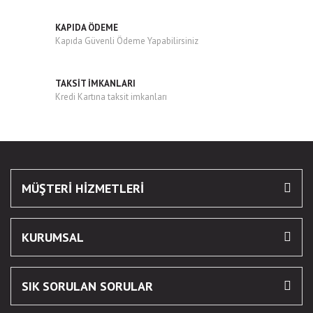
KAPIDA ÖDEME
Kapıda Güvenli Ödeme Yapabilirsiniz
Gönder
TAKSİT İMKANLARI
Kredi Kartına taksit imkanları
MÜŞTERİ HİZMETLERİ
KURUMSAL
SIK SORULAN SORULAR