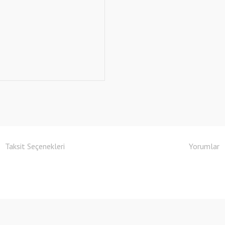
Taksit Seçenekleri
Yorumlar
e diğer konularda yetersiz gördüğünüz noktaları öneri formunu kullanarak tarafımıza
Bu ürüne ilk yorumu siz yapın!