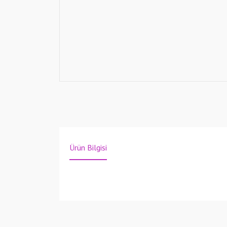
Ürün Bilgisi
Bu ürünün fiyat bilgisi, resim, ürün açıklamalarında v
Görüş ve önerileriniz için teşekkür ederiz.