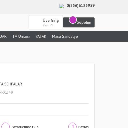
0(256)6125959
Üye Girişi
Sepetim
Kayıt Ol
UAR
TV Ünitesi
YATAK
Masa Sandalye
TA SEHPALAR
HRXZ49
Paylaş