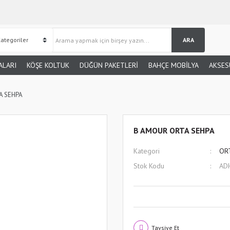
ARA
ALARI
KÖŞE KOLTUK
DÜĞÜN PAKETLERİ
BAHÇE MOBİLYA
AKSES
A SEHPA
B AMOUR ORTA SEHPA
Kategori
OR
Stok Kodu
AD
Tavsiye Et