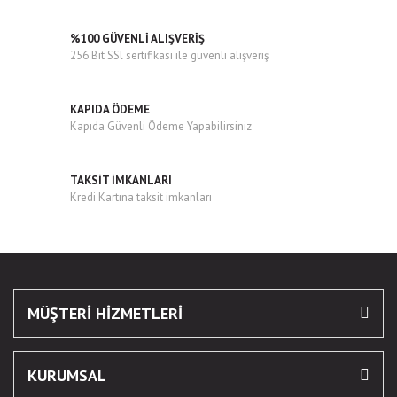
%100 GÜVENLİ ALIŞVERİŞ
256 Bit SSl sertifikası ile güvenli alışveriş
KAPIDA ÖDEME
Kapıda Güvenli Ödeme Yapabilirsiniz
TAKSİT İMKANLARI
Kredi Kartına taksit imkanları
MÜŞTERİ HİZMETLERİ
KURUMSAL