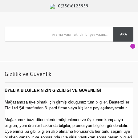
0(256)6125959
ARA
Gizlilik ve Güvenlik
ÜYELİK BİLGİLERİNİZİN GİZLİLİĞİ VE GÜVENLİĞİ
Mağazamıza üye olmak için girmiş olduğunuz tüm
bilgiler,
Başterziler
Tic.Ltd.Şti
tarafından
3. parti firma veya kişilerle paylaşılmayacaktır.
Mağazamız bazı dönemlerde müşterilerine ve üyelerine kampanya
bilgileri, yeni ürünler hakkında bilgiler, promosyon bilgileri gönderebilir.
Üyelerimiz bu gibi bilgileri alıp almama konusunda her türlü seçimi üye
olurken yapabilir ve sonrasında üye girişi yaptıktan sonra hesap bilgileri