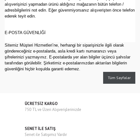
alışverişinizi yapmadan ürünü aldığınız mağazanın bütün telefon /
adresbilgilerini not edin. Eğer güvenmiyorsanız alışverişten önce telefon
ederek teyit edin.
E-POSTA GÜVENLİĞİ
Sitemiz Müşteri Hizmetleri’ne, herhangi bir siparişinizle ilgili olarak
göndereceğiniz e-postalarda, asla kredi kartı numaranızı veya
şifrelerinizi yazmayınız. E-postalarda yer alan bilgiler üçüncü şahıslar
tarafından görülebilir. Şirketimiz e-postalarınızdan aktarılan bilgilerin
güvenliğini hiçbir koşulda garanti edemez.
Tüm Sayfalar
ÜCRETSİZ KARGO
750 TL ve Üzeri Alışverişlerinizde
SENET İLE SATIŞ
Senet ile Satışımız Vardır